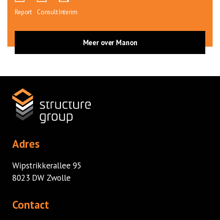
Report
Consult
Interim
Meer over Manon
Home
Cases
Interim
Gemeente Hengelo
Adres
Wipstrikkerallee 95
8023 DW Zwolle
Contact