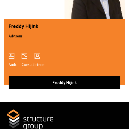
Freddy Hijink
Adviseur
Audit
Consult
Interim
Freddy Hijink
Home
Cases
Interim