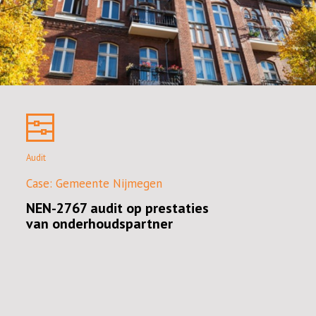
Audit
Audit
Audit
Case: Gemeente Nijmegen
Case: Gemeente Haarlemmermeer
Case: Gemeente Steenwijkerland
NEN-2767 audit op prestaties
Audit (quickscan) op
Audit op juistheid en compleetheid
van onderhoudspartner
vastgoedinformatiesysteem
integrale vastgoedportefeuille